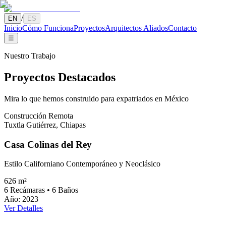
/
EN
ES
Inicio
Cómo Funciona
Proyectos
Arquitectos Aliados
Contacto
☰
Nuestro Trabajo
Proyectos
Destacados
Mira lo que hemos construido para expatriados en México
Construcción Remota
Tuxtla Gutiérrez
,
Chiapas
Casa Colinas del Rey
Estilo Californiano Contemporáneo y Neoclásico
626 m²
6
Recámaras
•
6
Baños
Año
:
2023
Ver Detalles