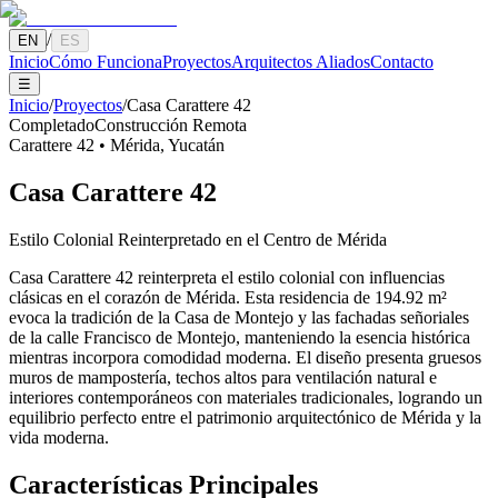
/
EN
ES
Inicio
Cómo Funciona
Proyectos
Arquitectos Aliados
Contacto
☰
Inicio
/
Proyectos
/
Casa Carattere 42
Completado
Construcción Remota
Carattere 42
•
Mérida
,
Yucatán
Casa Carattere 42
Estilo Colonial Reinterpretado en el Centro de Mérida
Casa Carattere 42 reinterpreta el estilo colonial con influencias
clásicas en el corazón de Mérida. Esta residencia de 194.92 m²
evoca la tradición de la Casa de Montejo y las fachadas señoriales
de la calle Francisco de Montejo, manteniendo la esencia histórica
mientras incorpora comodidad moderna. El diseño presenta gruesos
muros de mampostería, techos altos para ventilación natural e
interiores contemporáneos con materiales tradicionales, logrando un
equilibrio perfecto entre el patrimonio arquitectónico de Mérida y la
vida moderna.
Características Principales