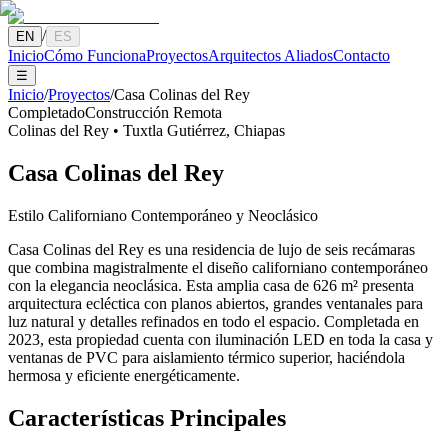
/
EN
ES
Inicio
Cómo Funciona
Proyectos
Arquitectos Aliados
Contacto
☰
Inicio
/
Proyectos
/
Casa Colinas del Rey
Completado
Construcción Remota
Colinas del Rey
•
Tuxtla Gutiérrez
,
Chiapas
Casa Colinas del Rey
Estilo Californiano Contemporáneo y Neoclásico
Casa Colinas del Rey es una residencia de lujo de seis recámaras
que combina magistralmente el diseño californiano contemporáneo
con la elegancia neoclásica. Esta amplia casa de 626 m² presenta
arquitectura ecléctica con planos abiertos, grandes ventanales para
luz natural y detalles refinados en todo el espacio. Completada en
2023, esta propiedad cuenta con iluminación LED en toda la casa y
ventanas de PVC para aislamiento térmico superior, haciéndola
hermosa y eficiente energéticamente.
Características Principales